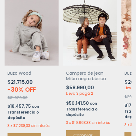
Buzo Wood
Campera de jean
Buzo
Milán negra básica
$21.715,00
$20.
$58.990,00
-
30
%
OFF
Llevá 
Llevá 3 pagá 2
$29.0
$31.020,00
$50.141,50
con
$17.
$18.457,75
con
Transferencia o
Trans
Transferencia o
depósito
depós
depósito
3
x
$19.663,33
sin interés
3
x
$6.
3
x
$7.238,33
sin interés
Comprar