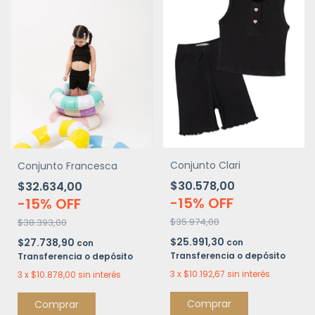
Conjunto Clari
Conjunto Francesca
$30.578,00
$32.634,00
-
15
%
OFF
-
15
%
OFF
$35.974,00
$38.393,00
$25.991,30
$27.738,90
con
con
Transferencia o depósito
Transferencia o depósito
3
x
$10.192,67
sin interés
3
x
$10.878,00
sin interés
Comprar
Comprar