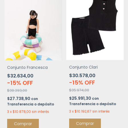
Conjunto Clari
Conjunto Francesca
$30.578,00
$32.634,00
-
15
%
OFF
-
15
%
OFF
$35.974,00
$38.393,00
$25.991,30
$27.738,90
con
con
Transferencia o depósito
Transferencia o depósito
3
x
$10.192,67
sin interés
3
x
$10.878,00
sin interés
Comprar
Comprar