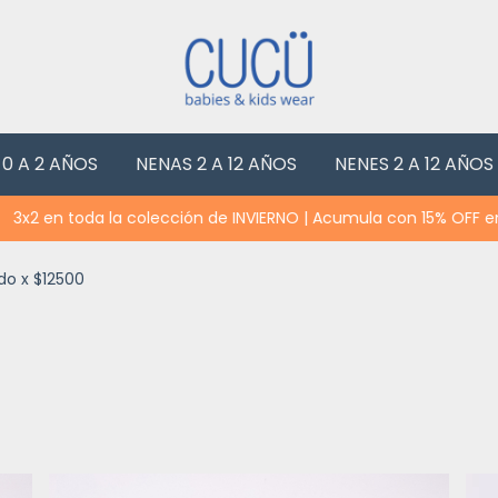
 0 A 2 AÑOS
NENAS 2 A 12 AÑOS
NENES 2 A 12 AÑOS
en toda la colección de INVIERNO | Acumula con 15% OFF en trans
do x $12500