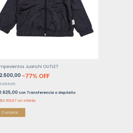
mpevientos Juanchi OUTLET
2.500,00
-
77
%
OFF
3.204,00
0.625,00
con
Transferencia o depósito
$4.166,67
sin interés
Comprar