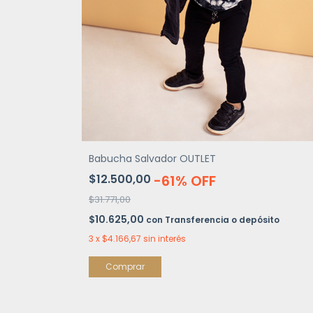
Babucha Salvador OUTLET
$12.500,00
-
61
%
OFF
$31.771,00
$10.625,00
con
Transferencia o depósito
3
x
$4.166,67
sin interés
Comprar