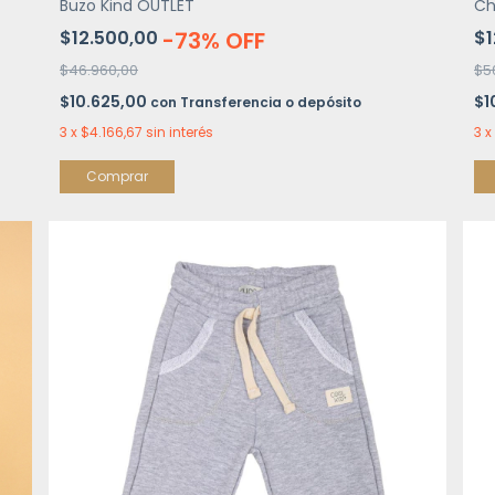
Buzo Kind OUTLET
Ch
$12.500,00
-
73
%
OFF
$1
$46.960,00
$5
$10.625,00
$1
con
Transferencia o depósito
3
x
$4.166,67
sin interés
3
x
Comprar