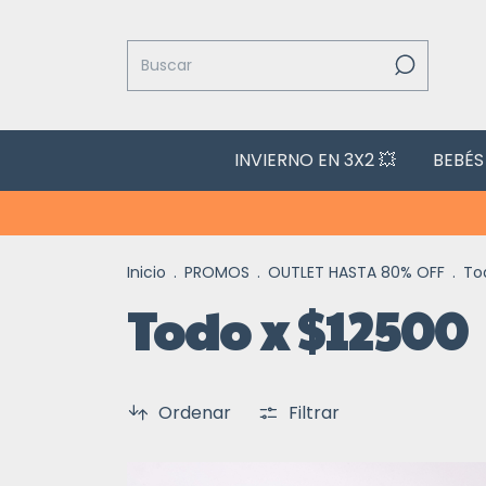
INVIERNO EN 3X2 💥
BEBÉS
3x2 
Inicio
.
PROMOS
.
OUTLET HASTA 80% OFF
.
To
Todo x $12500
Ordenar
Filtrar