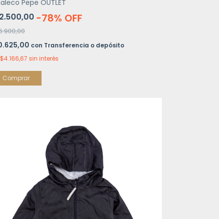
aleco Pepe OUTLET
2.500,00
-
78
%
OFF
6.900,00
0.625,00
con
Transferencia o depósito
$4.166,67
sin interés
Comprar