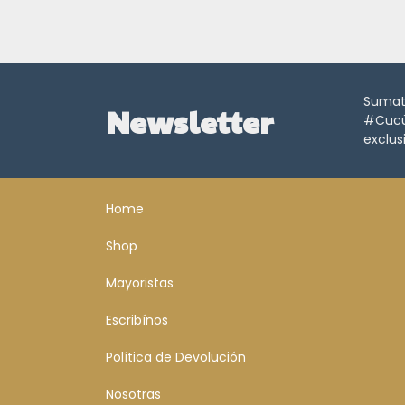
Sumate
Newsletter
#CucüL
exclus
Home
Shop
Mayoristas
Escribínos
Política de Devolución
Nosotras