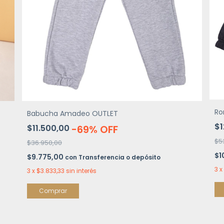
Ro
Babucha Amadeo OUTLET
$1
$11.500,00
-
69
%
OFF
$5
$36.950,00
$1
$9.775,00
con
Transferencia o depósito
3
x
3
x
$3.833,33
sin interés
Comprar