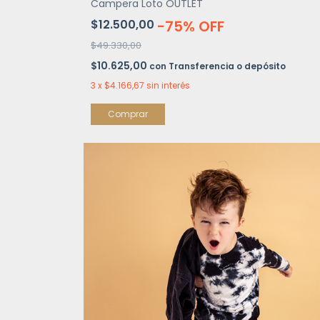
Campera Loto OUTLET
$12.500,00
-
75
%
OFF
$49.330,00
$10.625,00
con
Transferencia o depósito
3
x
$4.166,67
sin interés
Comprar