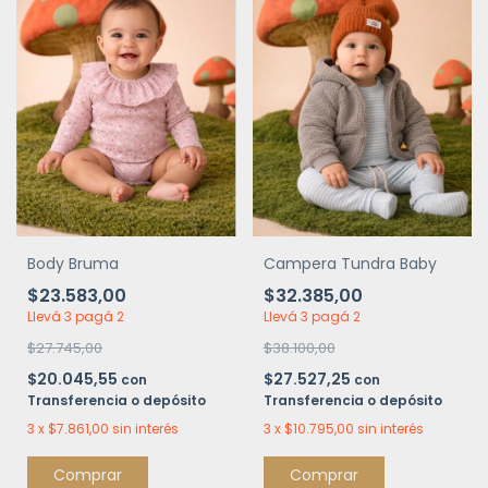
Body Bruma
Campera Tundra Baby
$23.583,00
$32.385,00
Llevá 3 pagá 2
Llevá 3 pagá 2
$27.745,00
$38.100,00
$20.045,55
$27.527,25
con
con
Transferencia o depósito
Transferencia o depósito
3
x
$7.861,00
sin interés
3
x
$10.795,00
sin interés
Comprar
Comprar