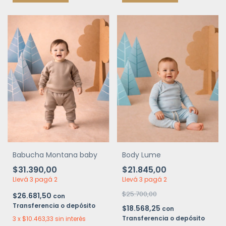
Babucha Montana baby
Body Lume
$31.390,00
$21.845,00
Llevá 3 pagá 2
Llevá 3 pagá 2
$25.700,00
$26.681,50
con
Transferencia o depósito
$18.568,25
con
Transferencia o depósito
3
x
$10.463,33
sin interés