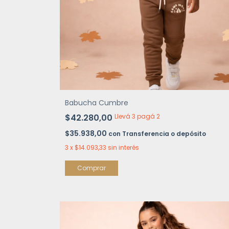
Babucha Cumbre
$42.280,00
Llevá 3 pagá 2
$35.938,00
con
Transferencia o depósito
3
x
$14.093,33
sin interés
Comprar