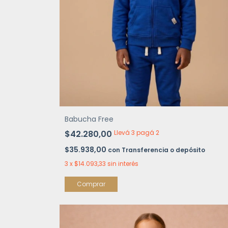
Babucha Free
$42.280,00
Llevá 3 pagá 2
$35.938,00
con
Transferencia o depósito
3
x
$14.093,33
sin interés
Comprar