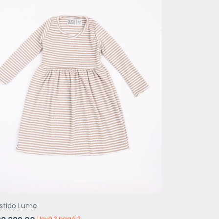
stido Lume
Llevá 3 pagá 2