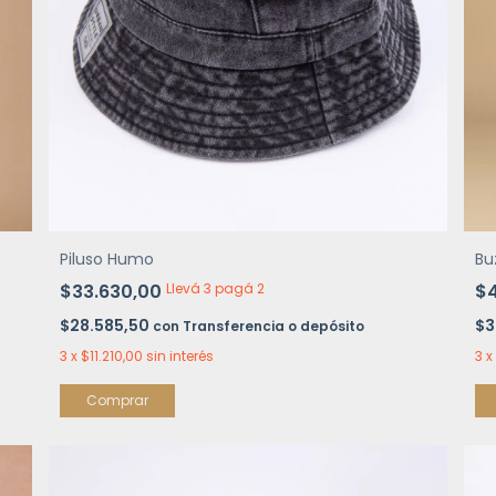
Piluso Humo
Bu
$33.630,00
Llevá 3 pagá 2
$
$28.585,50
$3
con
Transferencia o depósito
3
x
$11.210,00
sin interés
3
x
Comprar