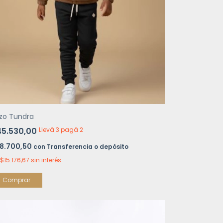
zo Tundra
45.530,00
Llevá 3 pagá 2
8.700,50
con
Transferencia o depósito
$15.176,67
sin interés
Comprar