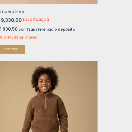
mpera Free
49.330,00
Llevá 3 pagá 2
1.930,50
con
Transferencia o depósito
$16.443,33
sin interés
Comprar