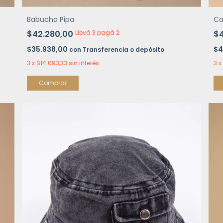
Babucha Pipa
Ca
$42.280,00
Llevá 3 pagá 2
$
$35.938,00
$4
con
Transferencia o depósito
3
x
$14.093,33
sin interés
3
x
Comprar