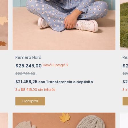
Remera Nara
Re
$25.245,00
Llevá 3 pagá 2
$2
$29.700,00
$2
$21.458,25
$2
con
Transferencia o depósito
3
x
$8.415,00
sin interés
3
x
Comprar