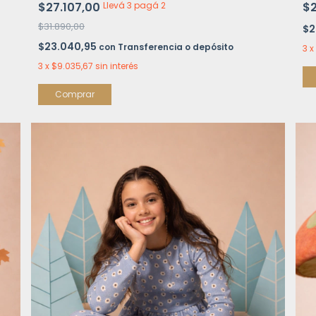
$27.107,00
Llevá 3 pagá 2
$
$31.890,00
$2
$23.040,95
con
Transferencia o depósito
3
x
3
x
$9.035,67
sin interés
Comprar