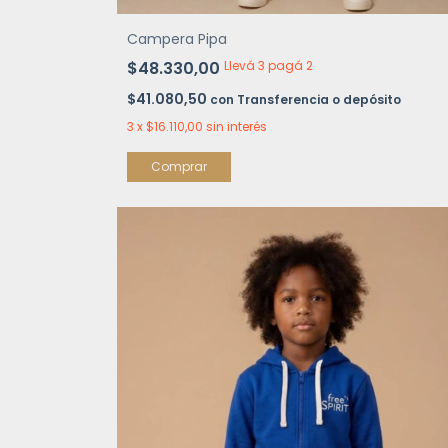
Campera Pipa
$48.330,00
Llevá 3 pagá 2
$41.080,50
con
Transferencia o depósito
3
x
$16.110,00
sin interés
Comprar