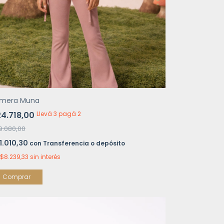
mera Muna
4.718,00
Llevá 3 pagá 2
9.080,00
1.010,30
con
Transferencia o depósito
$8.239,33
sin interés
Comprar