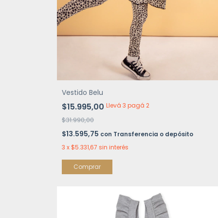
Vestido Belu
$15.995,00
Llevá 3 pagá 2
$31.990,00
$13.595,75
con
Transferencia o depósito
3
x
$5.331,67
sin interés
Comprar