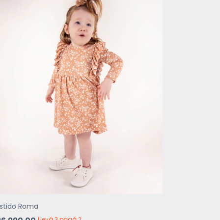
stido Roma
Llevá 3 pagá 2