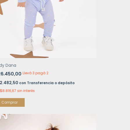
dy Dana
26.450,00
Llevá 3 pagá 2
2.482,50
con
Transferencia o depósito
$8.816,67
sin interés
Comprar