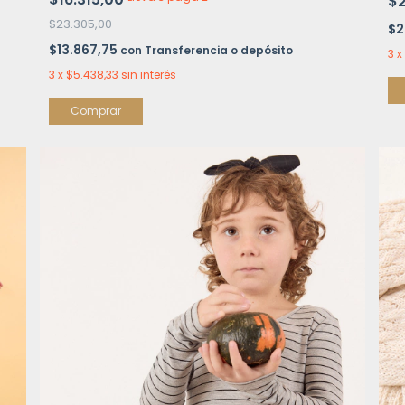
$
$23.305,00
$2
$13.867,75
con
Transferencia o depósito
3
x
3
x
$5.438,33
sin interés
Comprar