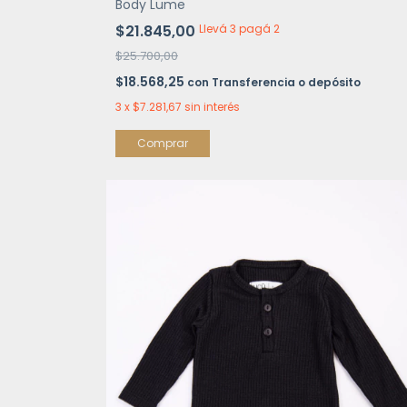
Body Lume
$21.845,00
Llevá 3 pagá 2
$25.700,00
$18.568,25
con
Transferencia o depósito
3
x
$7.281,67
sin interés
Comprar