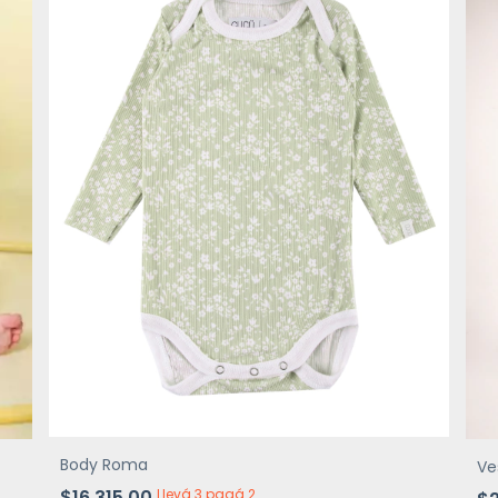
Body Roma
Ve
$16.315,00
Llevá 3 pagá 2