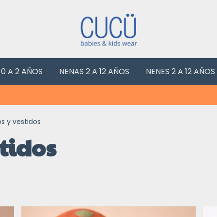
 0 A 2 AÑOS
NENAS 2 A 12 AÑOS
NENES 2 A 12 AÑOS
os y vestidos
stidos