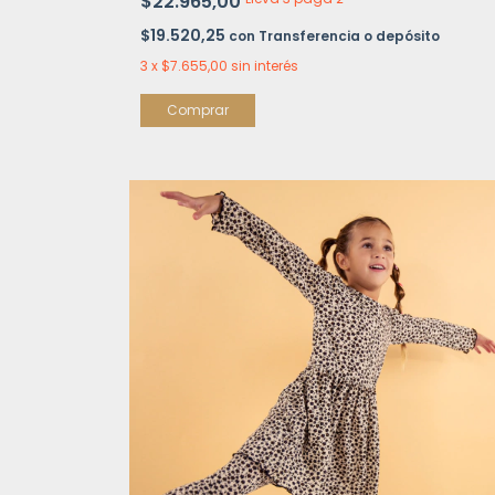
$22.965,00
$19.520,25
con
Transferencia o depósito
3
x
$7.655,00
sin interés
Comprar