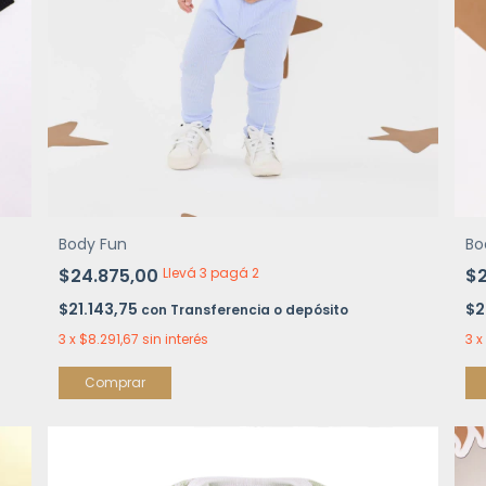
Body Fun
Bo
$24.875,00
Llevá 3 pagá 2
$
$21.143,75
$2
con
Transferencia o depósito
3
x
$8.291,67
sin interés
3
x
Comprar