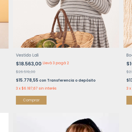
Vestido Lali
Bo
$18.563,00
Llevá 3 pagá 2
$1
$26.519,00
$2
$15.778,55
$1
con
Transferencia o depósito
3
x
$6.187,67
sin interés
3
x
Comprar