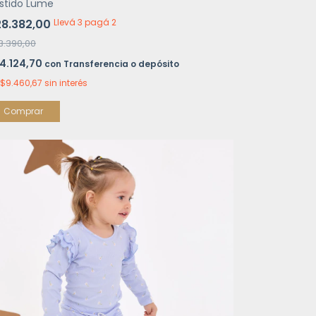
stido Lume
8.382,00
Llevá 3 pagá 2
3.390,00
4.124,70
con
Transferencia o depósito
$9.460,67
sin interés
Comprar