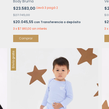
Body Bruma
Ve
$23.583,00
Llevá 3 pagá 2
$2
$27.745,00
$3
$20.045,55
$2
con
Transferencia o depósito
3
x
$7.861,00
sin interés
3
x
Comprar
Envío gratis