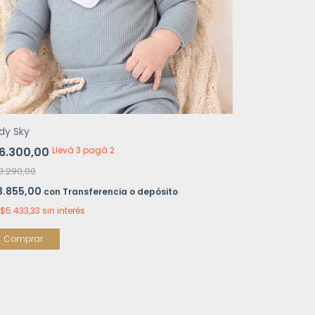
dy Sky
6.300,00
Llevá 3 pagá 2
3.290,00
3.855,00
con
Transferencia o depósito
$5.433,33
sin interés
Comprar