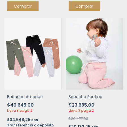
Comprar
Comprar
Babucha Amadeo
Babucha Santino
$40.645,00
$23.685,00
Llevá 3 pagá 2
Llevá 3 pagá 2
$39.477,00
$34.548,25
con
Transferencia o depósito
$20.132,25
con