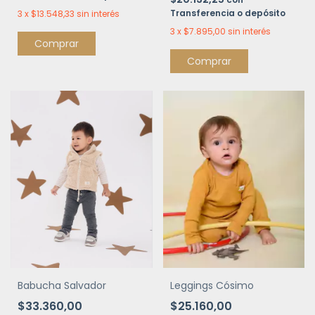
Transferencia o depósito
3
x
$13.548,33
sin interés
3
x
$7.895,00
sin interés
Comprar
Comprar
Babucha Salvador
Leggings Cósimo
$33.360,00
$25.160,00