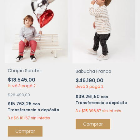
Chupín Serafín
Babucha Franco
$18.545,00
$46.190,00
Llevá 3 pagá 2
Llevá 3 pagá 2
$26.490,00
$39.261,50
con
Transferencia o depósito
$15.763,25
con
Transferencia o depósito
3
x
$15.396,67
sin interés
3
x
$6.181,67
sin interés
Comprar
Comprar