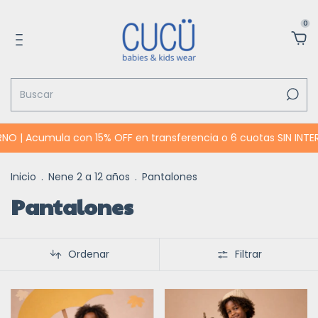
0
| Acumula con 15% OFF en transferencia o 6 cuotas SIN INTERÉS
Inicio
.
Nene 2 a 12 años
.
Pantalones
Pantalones
Ordenar
Filtrar