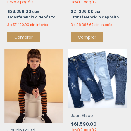
Llevá 3 pagá 2
Llevá 3 pagá 2
$28.356,00
$21.386,00
con
con
Transferencia o depósito
Transferencia o depósito
3
x
$11.120,00
sin interés
3
x
$8.386,67
sin interés
Comprar
Comprar
Jean Eliseo
$61.590,00
Llevá 3 pagá 2
Chupin Fausti