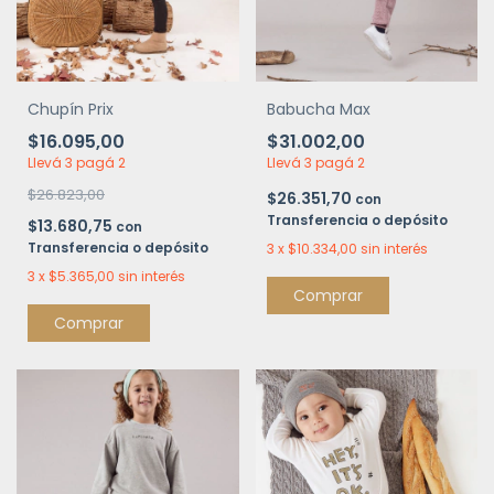
Chupín Prix
Babucha Max
$16.095,00
$31.002,00
Llevá 3 pagá 2
Llevá 3 pagá 2
$26.823,00
$26.351,70
con
Transferencia o depósito
$13.680,75
con
Transferencia o depósito
3
x
$10.334,00
sin interés
3
x
$5.365,00
sin interés
Comprar
Comprar