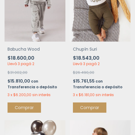
Babucha Wood
Chupín Suri
$18.600,00
$18.543,00
Llevá 3 pagá 2
Llevá 3 pagá 2
$31.002,00
$26.490,00
$15.810,00
$15.761,55
con
con
Transferencia o depósito
Transferencia o depósito
3
x
$6.200,00
sin interés
3
x
$6.181,00
sin interés
Comprar
Comprar