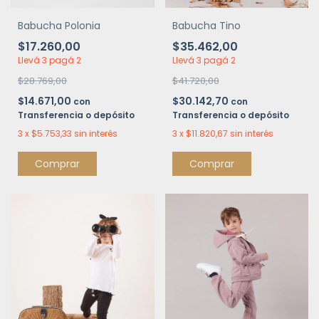
Babucha Polonia
Babucha Tino
$17.260,00
$35.462,00
Llevá 3 pagá 2
Llevá 3 pagá 2
$28.769,00
$41.720,00
$14.671,00
$30.142,70
con
con
Transferencia o depósito
Transferencia o depósito
3
x
$5.753,33
sin interés
3
x
$11.820,67
sin interés
Comprar
Comprar