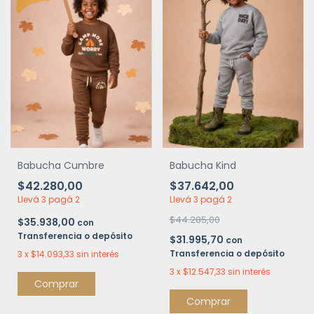
Babucha Cumbre
Babucha Kind
$42.280,00
$37.642,00
Llevá 3 pagá 2
Llevá 3 pagá 2
$44.285,00
$35.938,00
con
Transferencia o depósito
$31.995,70
con
Transferencia o depósito
3
x
$14.093,33
sin interés
3
x
$12.547,33
sin interés
Comprar
Comprar