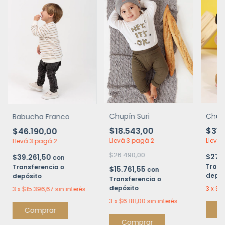
Chupín Suri
Chupí
Babucha Franco
$18.543,00
$31.
$46.190,00
Llevá 3 pagá 2
Llevá 
Llevá 3 pagá 2
$26.490,00
$27.
$39.261,50
con
Trans
Transferencia o
$15.761,55
con
depós
depósito
Transferencia o
depósito
3
x
$10
3
x
$15.396,67
sin interés
3
x
$6.181,00
sin interés
C
Comprar
Comprar