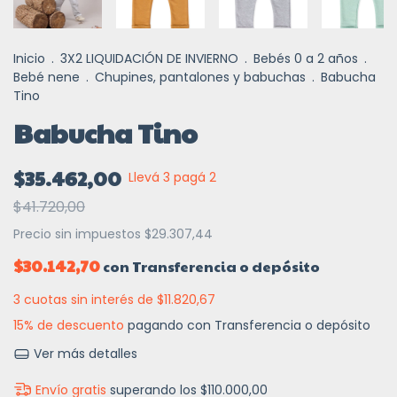
Inicio
.
3X2 LIQUIDACIÓN DE INVIERNO
.
Bebés 0 a 2 años
.
Bebé nene
.
Chupines, pantalones y babuchas
.
Babucha
Tino
Babucha Tino
$35.462,00
Llevá 3 pagá 2
$41.720,00
Precio sin impuestos
$29.307,44
$30.142,70
con
Transferencia o depósito
3
cuotas sin interés de
$11.820,67
15% de descuento
pagando con Transferencia o depósito
Ver más detalles
Envío gratis
superando los
$110.000,00