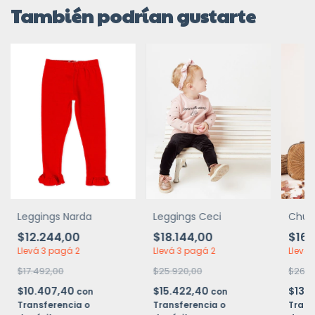
También podrían gustarte
Leggings Narda
Leggings Ceci
Chupí
$12.244,00
$18.144,00
$16.
Llevá 3 pagá 2
Llevá 3 pagá 2
Llevá 
$17.492,00
$25.920,00
$26.8
$10.407,40
$15.422,40
$13.
con
con
Transferencia o
Transferencia o
Trans