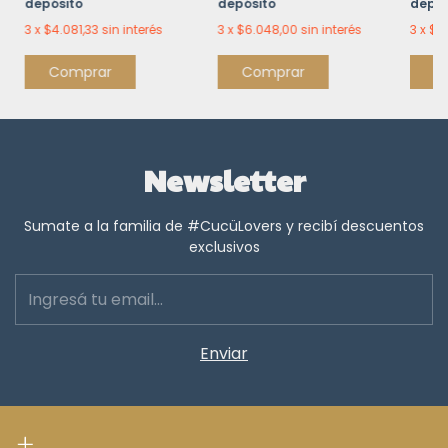
depósito
depósito
depós
3
x
$4.081,33
sin interés
3
x
$6.048,00
sin interés
3
x
$5
Comprar
Comprar
C
Newsletter
Sumate a la familia de #CucüLovers y recibí descuentos
exclusivos